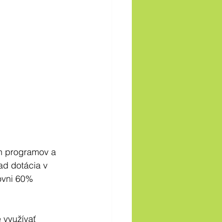
ch programov a 
ad dotácia v 
ovni 60% 
využívať 