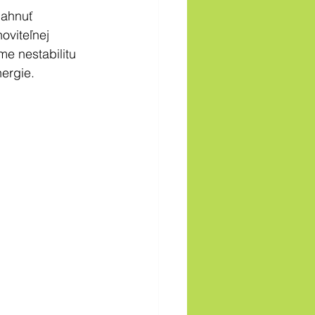
iahnuť 
oviteľnej 
e nestabilitu 
ergie.