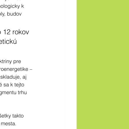
ologicky k 
ly, budov 
o 12 rokov 
tickú 
triny pre 
roenergetike – 
skladuje, aj 
sa k tejto 
egmentu trhu 
etky takto 
 mesta.