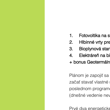
1.	Fotovoltika n
2.	Hlbinné vrty 
3.	Bioplynová s
4.	Elektráreň na
+ bonus Geotermáln
Plánom je zapojiť s
začať stavať vlastné
poslednom programe 
(dnešné vedenie nevy
Prvé dva energetic