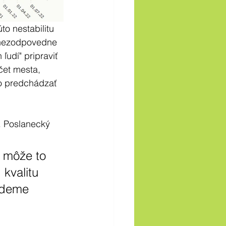
o nestabilitu 
 nezodpovedne 
ľudí" pripraviť 
et mesta, 
to predchádzať 
. Poslanecký 
, môže to 
kvalitu 
udeme 