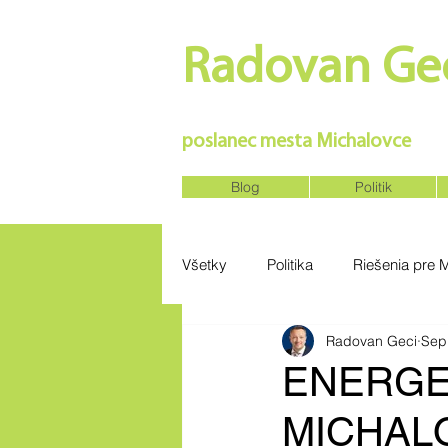
Radovan Gec
SILNÉ REGIÓNY VYTVORIA SIL
poslanec mesta Michalovce
Blog
Politik
Všetky
Politika
Riešenia pre 
Radovan Geci
Sep
ENERGE
MICHAL