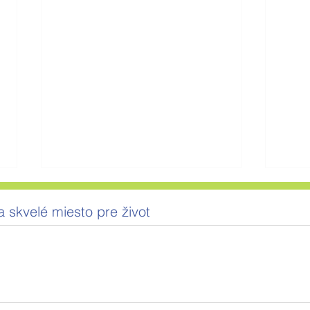
 skvelé miesto pre život
STRÁŇANY NA OKRAJI
MOC