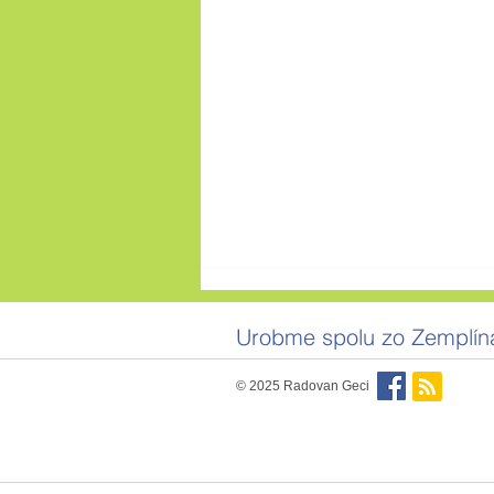
Urobme spolu zo Zemplína
© 2025 Radovan Geci
Sme asi jediný národ, čo si