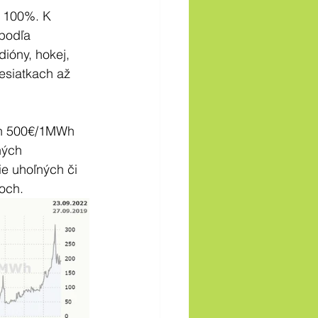
i 100%. K 
podľa 
ióny, hokej, 
esiatkach až 
ch 500€/1MWh 
ných 
e uhoľných či 
och.