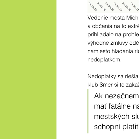
Vedenie mesta Micha
a občania na to ex
prihliadalo na proble
výhodné zmluvy odče
namiesto hľadania r
nedoplatkom.
Nedoplatky sa rieši
klub Smer si to zaka
Ak nezačneme 
mať fatálne n
mestských sl
schopní platiť