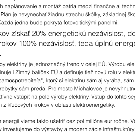
Ich naplánovanie a montáž patria medzi finančne aj techn
lán je nevynechať žiadnu strechu škôlky, základnej ško
Každá jedna bude pokrytá fotovoltickými panelmi.
kov získať 20% energetickú nezávislosť, d
okov 100% nezávislosť, teda úplnú energe
.
by elektriny je jednoznačný trend v celej EÚ. Výrobu elek
nuje i Zimný balíček EÚ a definuje tiež novú rolu v elekt
amospotrebiteľa“, ktorý si elektrinu sám aj vyrába, sám 
rebytky sám predá. Pre mesto Michalovce je nevyhnutné 
 aktívne vstúpiť na pole výroby elektriny. Vstup do tohto s
z kľúčových krokov v oblasti elektroenergetiky. 
energií vieme takto ušetriť cez pol milióna eur ročne. Vš
 investujeme do výstavby a modernizácie infraštruktúry