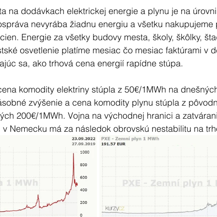
a na dodávkach elektrickej energie a plynu je na úrovn
práva nevyrába žiadnu energiu a všetku nakupujeme 
cien. Energie za všetky budovy mesta, školy, škôlky, štad
stské osvetlenie platíme mesiac čo mesiac faktúrami v d
rajúc sa, ako trhová cena energií rapídne stúpa.
cena komodity elektriny stúpla z 50€/1MWh na dnešný
ásobné zvýšenie a cena komodity plynu stúpla z pôvod
h 200€/1MWh. Vojna na východnej hranici a zatvárani
i v Nemecku má za následok obrovskú nestabilitu na trh