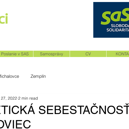
i​
NÉ SLOVENSKO
Poslanie v SAS
Samosprávy
CV
KONTA
Michalovce
Zemplín
 27, 2022
2 min read
TICKÁ SEBESTAČNOS
OVIEC