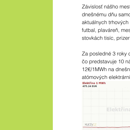
Závislosť nášho mest
dnešnému dňu samos
aktuálnych trhových 
futbal, plaváreň, me
stovkách tisíc, prize
Za posledné 3 roky 
čo predstavuje 10 n
12€/1MWh na dnešnýc
atómových elektrárn