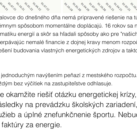
lovce do dnešného dňa nemá pripravené riešenie na tút
trémnym spôsobom momentálne doplácajú. 16 rokov sa
matiku energií a skôr sa hľadali spôsoby ako pre "našich 
rpávajúc nemalé financie z dojnej kravy menom rozpoč
iešení budovania vlastných energetických zdrojov a tak
a jednoduchým navýšením peňazí z mestského rozpočtu
ždým bez výčitiek na zastupiteľstve odhlasuje.
okamžite riešiť otázku energetickej krízy
ásledky na prevádzku školských zariadení, 
užieb a úplné znefunkčnenie športu. Neb
 faktúry za energie.