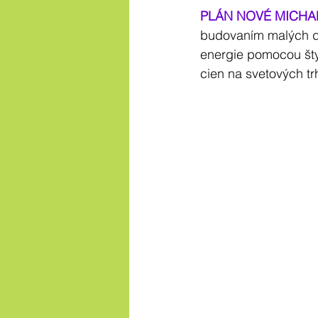
PLÁN NOVÉ MICH
budovaním malých de
energie pomocou štyr
cien na svetových tr