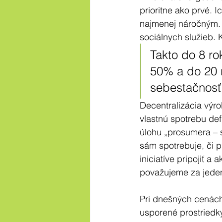
prioritne ako prvé. 
najmenej náročným. P
sociálnych služieb. 
Takto do 8 ro
50% a do 20 r
sebestačnosť
Decentralizácia výro
vlastnú spotrebu defi
úlohu „prosumera – s
sám spotrebuje, či p
iniciatíve pripojiť a
považujeme za jeden 
Pri dnešných cenách 
usporené prostriedky