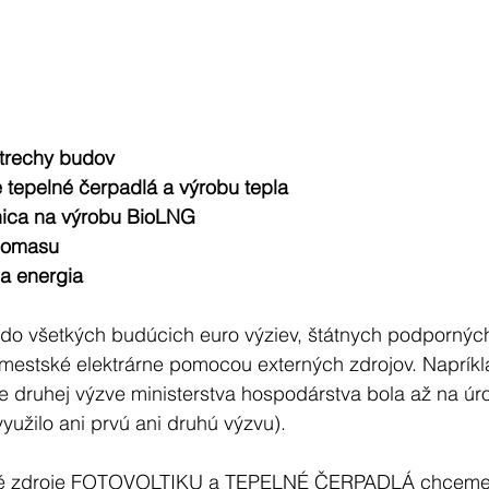
a strechy budov
pre tepelné čerpadlá a výrobu tepla
tanica na výrobu BioLNG
 biomasu
a energia
a do všetkých budúcich euro výziev, štátnych podporný
 mestské elektrárne pomocou externých zdrojov. Napríkl
druhej výzve ministerstva hospodárstva bola až na úr
užilo ani prvú ani druhú výzvu).
ké zdroje FOTOVOLTIKU a TEPELNÉ ČERPADLÁ chceme 