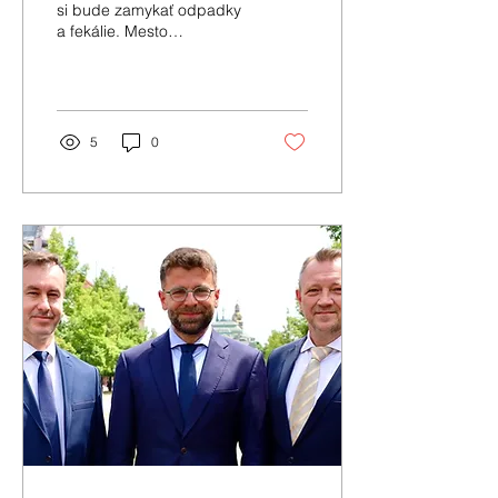
si bude zamykať odpadky
a fekálie. Mesto
Michalovce postaví
namiesto podzemných
kontajnerov klietky.
5
0