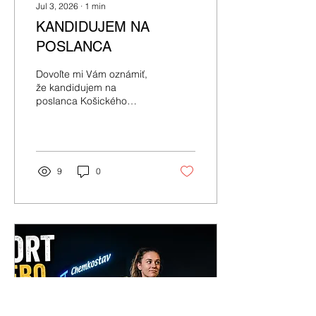
Jul 3, 2026
∙
1
min
KANDIDUJEM NA
POSLANCA
Dovoľte mi Vám oznámiť,
že kandidujem na
poslanca Košického
samosprávneho kraja.
9
0