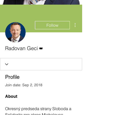
More actions
Follow
Admin
Radovan Geci
Profile
Join date: Sep 2, 2018
About
Okresný predseda strany Sloboda a 
Solidarita pre okres Michalovce.