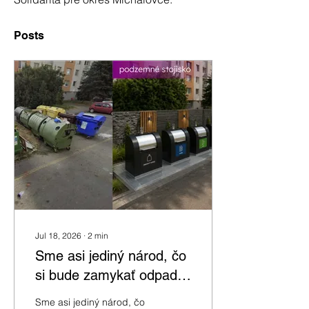
Posts
Jul 18, 2026
∙
2
min
Sme asi jediný národ, čo
si bude zamykať odpadky
a fekálie
Sme asi jediný národ, čo