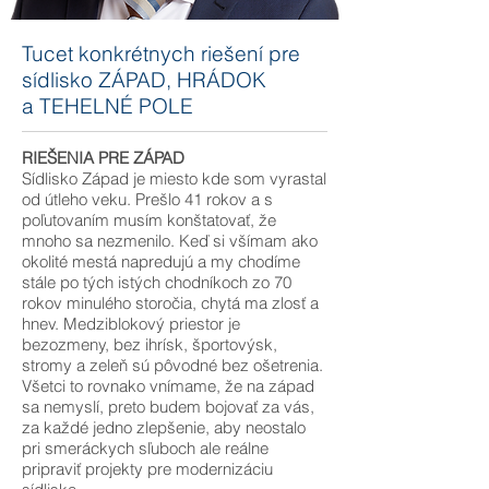
Tucet konkrétnych riešení pre
sídlisko ZÁPAD, HRÁDOK
a TEHELNÉ POLE
RIEŠENIA PRE ZÁPAD
Sídlisko Západ je miesto kde som vyrastal
od útleho veku. Prešlo 41 rokov a s
poľutovaním musím konštatovať, že
mnoho sa nezmenilo. Keď si všímam ako
okolité mestá napredujú a my chodíme
stále po tých istých chodníkoch zo 70
rokov minulého storočia, chytá ma zlosť a
hnev. Medziblokový priestor je
bezozmeny, bez ihrísk, športovýsk,
stromy a zeleň sú pôvodné bez ošetrenia.
Všetci to rovnako vnímame, že na západ
sa nemyslí, preto budem bojovať za vás,
za každé jedno zlepšenie, aby neostalo
pri smeráckych sľuboch ale reálne
pripraviť projekty pre modernizáciu