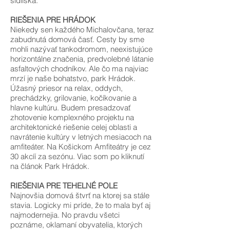
sídliska.
RIEŠENIA PRE HRÁDOK
Niekedy sen každého Michalovčana, teraz
zabudnutá domová časť. Cesty by sme
mohli nazývať tankodromom, neexistujúce
horizontálne značenia, predvolebné látanie
asfaltových chodníkov. Ale čo ma najviac
mrzí je naše bohatstvo, park Hrádok.
Úžasný priesor na relax, oddych,
prechádzky, grilovanie, kočíkovanie a
hlavne kultúru. Budem presadzovať
zhotovenie komplexného projektu na
architektonické riešenie celej oblasti a
navrátenie kultúry v letných mesiacoch na
amfiteáter. Na Košickom Amfiteátry je cez
30 akcíí za sezónu. Viac som po kliknutí
na článok Park Hrádok.
RIEŠENIA PRE TEHELNÉ POLE
Najnovšia domová štvrť na ktorej sa stále
stavia. Logicky mi príde, že to mala byť aj
najmodernejia. No pravdu všetci
poznáme, oklamaní obyvatelia, ktorých