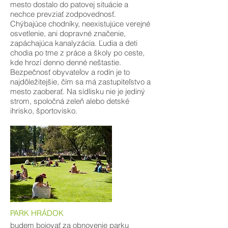
mesto dostalo do patovej situácie a
nechce prevziať zodpovednosť.
Chýbajúce chodníky, neexistujúce verejné
osvetlenie, ani dopravné značenie,
zapáchajúca kanalyzácia. Ľudia a deti
chodia po tme z práce a školy po ceste,
kde hrozí denno denné neštastie.
Bezpečnosť obyvateľov a rodín je to
najdôležitejšie, čím sa má zastupiteľstvo a
mesto zaoberať. Na sídlisku nie je jediný
strom, spoločná zeleň alebo detské
ihrisko, športovisko.
PARK HRÁDOK
budem bojovať za obnovenie parku