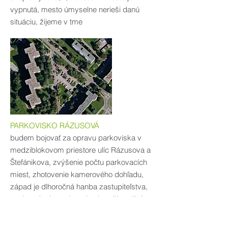
vypnutá, mesto úmyselne nerieši danú
situáciu, žijeme v tme
PARKOVISKO RÁZUSOVÁ
budem bojovať za opravu parkoviska v
medziblokovom priestore ulíc Rázusova a
Štefánikova, zvýšenie počtu parkovacích
miest, zhotovenie kamerového dohľadu,
západ je dlhoročná hanba zastupiteľstva,
tu viac písať netreba, ale okamžite nájsť
dodávateľa a pustiť sa do práce