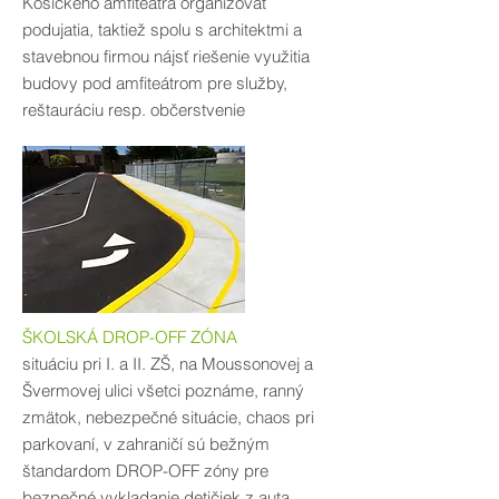
Košického amfiteátra organizovať
podujatia, taktiež spolu s architektmi a
stavebnou firmou nájsť riešenie využitia
budovy pod amfiteátrom pre služby,
reštauráciu resp. občerstvenie
ŠKOLSKÁ DROP-OFF ZÓNA
situáciu pri I. a II. ZŠ, na Moussonovej a
Švermovej ulici všetci poznáme, ranný
zmätok, nebezpečné situácie, chaos pri
parkovaní, v zahraničí sú bežným
štandardom DROP-OFF zóny pre
bezpečné vykladanie detičiek z auta,