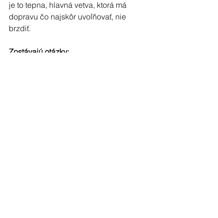
je to tepna, hlavná vetva, ktorá má 
dopravu čo najskôr uvoľňovať, nie 
brzdiť.
Zostávajú otázky:
Kto zaplatí duplicitnú prácu pri trhaní 
cesty?
Kto zaplatí zbytočne nanesené 
vodorovné značenie?
Skutočne chce niekto z Okružnej urobiť 
obytnú zónu?
Tento rok máme voľby, preto 
pripomínam:
"Politikov nechválte, za karafiát 
neuctievajte, ale kontrolujte!"
Riešenia pre Michalovce