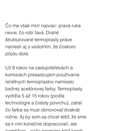
Čo ma však mrzí najviac: pravá ruka 
nevie, čo robí ľavá. Drahé 
štruktúrované termoplasty práve 
naniesli aj s vedomím, že čoskoro 
pôjdu dole.
Už 8 rokov na zastupiteľstvách a 
komisiách presadzujem používanie 
reliéfnych termoplastov namiesto 
bežnej acetónovej farby. Termoplasty 
vydržia 5 až 15 rokov (podľa 
technológie a čistoty povrchu), zatiaľ 
čo farba sa musí obnovovať dvakrát 
ročne. Aj by som sa chcel tešiť, že sme 
sa k nim konečne dopracovali, ale 
nemôžem – naša premiéra totiž končí 