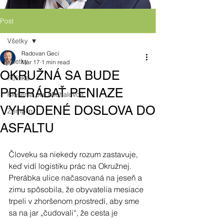
Post
Všetky
Radovan Geci
Všetky
Mar 17
1 min read
OKRUŽNÁ SA BUDE
Politika
PRERÁBAŤ PENIAZE
Riešenia pre Michalovce
VYHODENÉ DOSLOVA DO
Zemplín
ASFALTU
Človeku sa niekedy rozum zastavuje, 
keď vidí logistiku prác na Okružnej. 
Prerábka ulice načasovaná na jeseň a 
zimu spôsobila, že obyvatelia mesiace 
trpeli v zhoršenom prostredí, aby sme 
sa na jar „čudovali“, že cesta je 