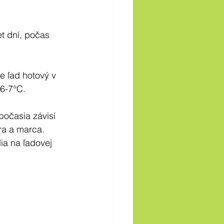
t dní, počas 
e ľad hotový v 
 6-7°C.
počasia závisí 
ra a marca. 
ia na ľadovej 