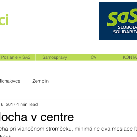
i​
NÉ SLOVENSKO
Poslanie v SAS
Samosprávy
CV
KONTA
Michalovce
Zemplín
 6, 2017
1 min read
locha v centre
cha pri vianočnom stromčeku, minimálne dva mesiace ľ
tkých