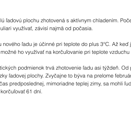
lú ľadovú plochu zhotovená s aktívnym chladením. Poče
uliari využívať, závisí najmä od počasia.
 nového ľadu je účinné pri teplote do plus 3°C. Až keď j
 možné ho využívať na korčuľovanie pri teplote vzduchu
tických podmienok trvá zhotovenie ľadu asi týždeň. Od 
zky ľadovej plochy. Zvyčajne to býva na prelome februá
očas predposlednej, mimoriadne teplej zimy, sa mohli ľud
korčuľovať 61 dní.