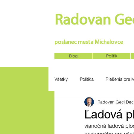
Radovan Gec
SILNÉ REGIÓNY VYTVORIA SIL
poslanec mesta Michalovce
Blog
Politik
Všetky
Politika
Riešenia pre 
Radovan Geci
Dec
Ľadová p
vianočná ľadová plo
dostupného pre vše