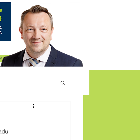
KT
adu 