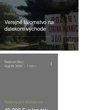
Politika
Verejné tajomstvo na
ďalekom východe
Radovan Geci
Aug 28, 2020
1 min read
 video
Riešenia pre Michalovce