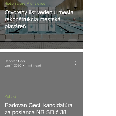
Riešenia pre Michalovce
Otvorený list vedeniu mesta
rekonštrukcia mestská
plaváreň
Radovan Geci
Jan 4, 2020
1 min read
 video
Politika
Radovan Geci, kandidatúra
za poslanca NR SR č.38