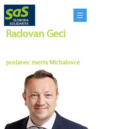
Radovan Geci​
SILNÉ REGIÓNY VYTVORIA
SILNÉ SLOVENSKO
poslanec mesta Michalovce