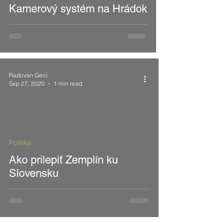
Kamerový systém na Hrádok
Radovan Geci
Sep 27, 2020
1 min read
 video
Politika
Ako prilepiť Zemplín ku
Slovensku