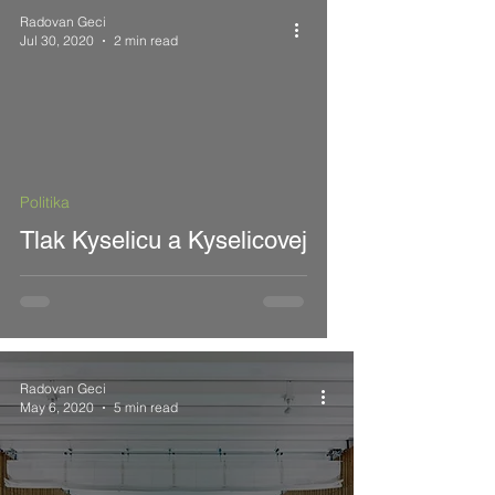
Radovan Geci
Jul 30, 2020
2 min read
 video
Politika
Tlak Kyselicu a Kyselicovej
Radovan Geci
May 6, 2020
5 min read