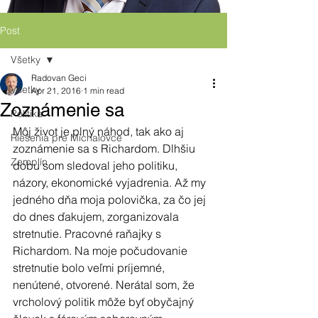
Post
Všetky
Radovan Geci
Všetky
Apr 21, 2016
1 min read
Zoznámenie sa
Politika
Môj život je plný náhod, tak ako aj 
Riešenia pre Michalovce
zoznámenie sa s Richardom. Dlhšiu 
Zemplín
dobu som sledoval jeho politiku, 
názory, ekonomické vyjadrenia. Až my 
jedného dňa moja polovička, za čo jej 
do dnes ďakujem, zorganizovala 
stretnutie. Pracovné raňajky s 
Richardom. Na moje počudovanie 
stretnutie bolo veľmi príjemné, 
nenútené, otvorené. Nerátal som, že 
vrcholový politik môže byť obyčajný 