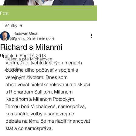
Post
Všetky
Radovan Geci
Všetky
Sep 14, 2018
1 min read
Richard s Milanmi
Politika
Updated:
Sep 17, 2018
Riešenia pre Michalovce
Verím, že o týchto krstných menách 
Zemplín
budeme dlho počúvať v spojení s 
verejným životom. Dnes som 
absolvoval niekoľko rokovaní a diskusií 
s Richardom Sulíkom, Milanom 
Kaplánom a Milanom Potockým. 
Témou boli Michalovce, samospráva, 
komunálne voľby a samozrejme 
debata na tému čo ma riadiť financovať 
štát a čo samospráva.