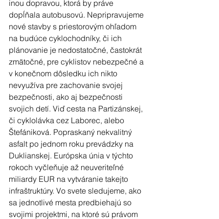
inou dopravou, ktorá by práve 
dopĺňala autobusovú. Nepripravujeme 
nové stavby s priestorovým ohľadom 
na budúce cyklochodníky, či ich 
plánovanie je nedostatočné, častokrát 
zmätočné, pre cyklistov nebezpečné a 
v konečnom dôsledku ich nikto 
nevyužíva pre zachovanie svojej 
bezpečnosti, ako aj bezpečnosti 
svojich detí. Viď cesta na Partizánskej, 
či cyklolávka cez Laborec, alebo 
Štefániková. Popraskaný nekvalitný 
asfalt po jednom roku prevádzky na 
Duklianskej. Európska únia v týchto 
rokoch vyčleňuje až neuveriteľné 
miliardy EUR na vytváranie takejto 
infraštruktúry. Vo svete sledujeme, ako 
sa jednotlivé mesta predbiehajú so 
svojimi projektmi, na ktoré sú právom 