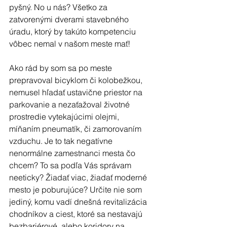
pyšný. No u nás? Všetko za 
zatvorenými dverami stavebného 
úradu, ktorý by takúto kompetenciu 
vôbec nemal v našom meste mať!
Ako rád by som sa po meste 
prepravoval bicyklom či kolobežkou, 
nemusel hľadať ustavične priestor na 
parkovanie a nezaťažoval životné 
prostredie vytekajúcimi olejmi, 
míňaním pneumatík, či zamorovaním 
vzduchu. Je to tak negatívne 
nenormálne zamestnanci mesta čo 
chcem? To sa podľa Vás správam 
neeticky? Žiadať viac, žiadať moderné 
mesto je poburujúce? Určite nie som 
jediný, komu vadí dnešná revitalizácia 
chodníkov a ciest, ktoré sa nestavajú 
bezbariérové, alebo koridory na 