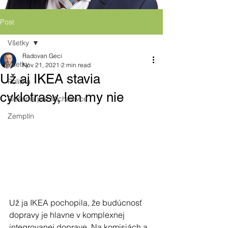
Post
Všetky
Radovan Geci
Všetky
Nov 21, 2021
2 min read
Už aj IKEA stavia
Politika
cyklotrasy, len my nie
Riešenia pre Michalovce
Zemplín
Už ja IKEA pochopila, že budúcnosť 
dopravy je hlavne v komplexnej 
integrovanej doprave. Na komisiách a 