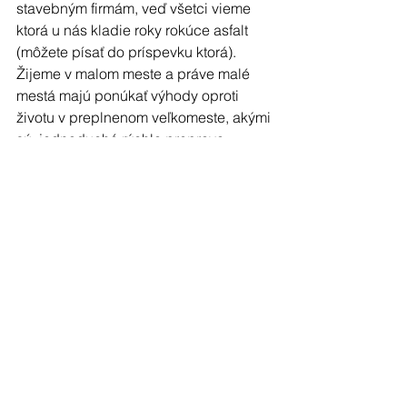
stavebným firmám, veď všetci vieme 
ktorá u nás kladie roky rokúce asfalt 
(môžete písať do príspevku ktorá). 
Žijeme v malom meste a práve malé 
mestá majú ponúkať výhody oproti 
životu v preplnenom veľkomeste, akými 
sú, jednoduchá rýchla preprava, 
žiadne zápchy, či kolóny, zdravšie 
životné prostredie, čistejší vzduch, 
zelenšie mesto, krátka doba prepravy 
kolobežkou či bicyklom do akejkoľvek 
časti mesta, menšia kriminalita, 
domáckejšie prostredie, lacnejšie 
dostupnejšie bývanie.
To všetko nás čaká, a to všetko 
spoločne dokážeme vybudovať, len sa 
počúvajme, rešpektujeme a majme 
chuť meniť mesto k lepšiemu, lebo ja a 