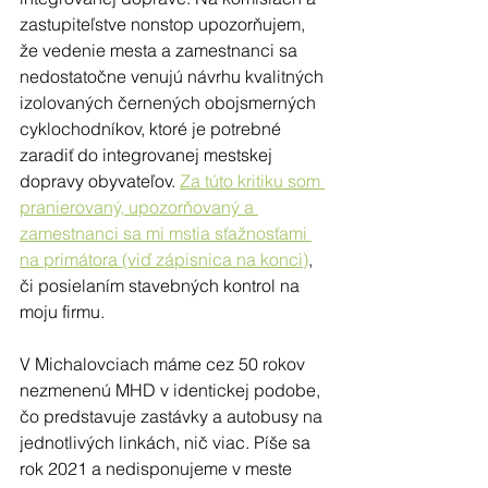
zastupiteľstve nonstop upozorňujem, 
že vedenie mesta a zamestnanci sa 
nedostatočne venujú návrhu kvalitných 
izolovaných černených obojsmerných 
cyklochodníkov, ktoré je potrebné 
zaradiť do integrovanej mestskej 
dopravy obyvateľov. 
Za túto kritiku som 
pranierovaný, upozorňovaný a 
zamestnanci sa mi mstia sťažnosťami 
na primátora (viď zápisnica na konci)
, 
či posielaním stavebných kontrol na 
moju firmu.
V Michalovciach máme cez 50 rokov 
nezmenenú MHD v identickej podobe, 
čo predstavuje zastávky a autobusy na 
jednotlivých linkách, nič viac. Píše sa 
rok 2021 a nedisponujeme v meste 