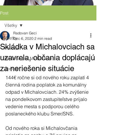
Post
Všetky
Radovan Geci
Všetky
Dec 6, 2020
2 min read
Skládka v Michalovciach sa
Politika
uzavrela, občania doplácajú
Riešenia pre Michalovce
za neriešenie situácie
Zemplín
144€ ročne si od nového roku zaplatí 4 
členná rodina poplatok za komunálny 
odpad v Michalovciach. 24% zvýšenie 
na pondelkovom zastupiteľstve prijalo 
vedenie mesta s podporou celého 
poslaneckého klubu Smer/SNS.
Od nového roka si Michalovčania 