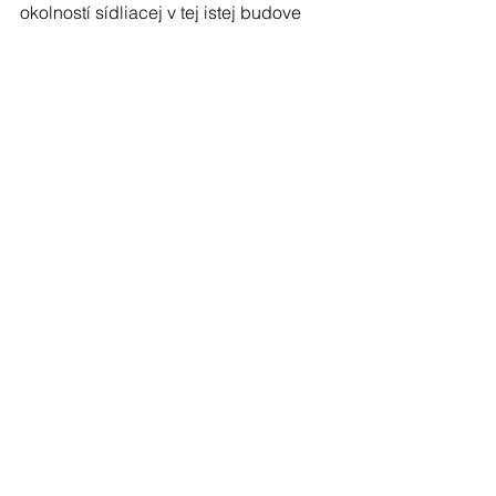
okolností sídliacej v tej istej budove 
ako kancelária známej smeráčky p. 
Roškovej. Firmy blízke Paškovcom, 
Trebuľovcom a Rašimu.
Na záver prikladám porovnanie 
poplatkov v okolitých mestách alebo 
veľkosťou podobných nášmu mestu a 
ročnú úsporu pri 4 člennej rodine 
oproti Michalovciam.