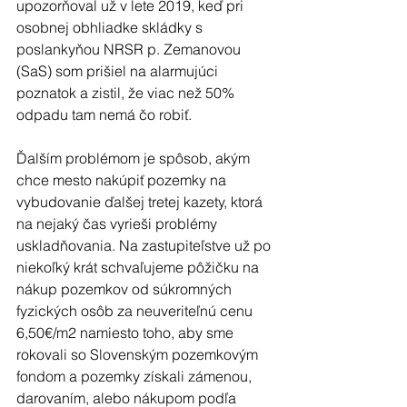
upozorňoval už v lete 2019, keď pri 
osobnej obhliadke skládky s 
poslankyňou NRSR p. Zemanovou 
(SaS) som prišiel na alarmujúci 
poznatok a zistil, že viac než 50% 
odpadu tam nemá čo robiť.
Ďalším problémom je spôsob, akým 
chce mesto nakúpiť pozemky na 
vybudovanie ďalšej tretej kazety, ktorá 
na nejaký čas vyrieši problémy 
uskladňovania. Na zastupiteľstve už po 
niekoľký krát schvaľujeme pôžičku na 
nákup pozemkov od súkromných 
fyzických osôb za neuveriteľnú cenu 
6,50€/m2 namiesto toho, aby sme 
rokovali so Slovenským pozemkovým 
fondom a pozemky získali zámenou, 
darovaním, alebo nákupom podľa 