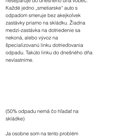
neseparuje do dnešného dňa vôbec. 
Každé jedno „smetiarske“ auto s 
odpadom smeruje bez akejkoľvek 
zastávky priamo na skládku. Žiadna 
medzi-zastávka na dotriedenie sa 
nekoná, alebo vývoz na 
špecializovanú linku dotrieďovania 
odpadu. Takúto linku do dnešného dňa 
nevlastníme.
(50% odpadu nemá čo hľadať na 
skládke)
Ja osobne som na tento problém 