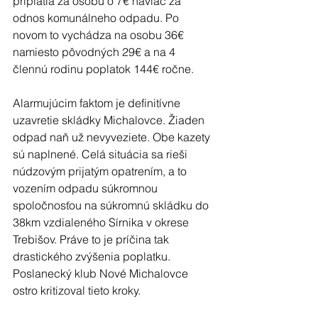
priplatia za osobu o 7€ naviac za 
odnos komunálneho odpadu. Po 
novom to vychádza na osobu 36€ 
namiesto pôvodných 29€ a na 4 
člennú rodinu poplatok 144€ ročne.
Alarmujúcim faktom je definitívne 
uzavretie skládky Michalovce. Žiaden 
odpad naň už nevyveziete. Obe kazety 
sú naplnené. Celá situácia sa rieši 
núdzovým prijatým opatrením, a to 
vozením odpadu súkromnou 
spoločnosťou na súkromnú skládku do 
38km vzdialeného Sírnika v okrese 
Trebišov. Práve to je príčina tak 
drastického zvýšenia poplatku. 
Poslanecký klub Nové Michalovce 
ostro kritizoval tieto kroky.