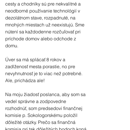
cesty a chodníky sú pre nekvalitné a 
neodborné používanie technológií v 
dezolátnom stave, rozpadnuté, na 
mnohých miestach už neexistujú. Sme 
nútení sa každodenne rozčuľovať pri 
príchode domov alebo odchode z 
domu.
Úver sa má splácať 8 rokov a 
zadlženosť mesta porastie, no pre 
nevyhnutnosť je to viac než potrebné. 
Ale, prichádza ale!
Na moju žiadosť poslanca, aby som sa 
vedel správne a zodpovedne 
rozhodnúť, som predsedovi finančnej 
komisie p. Sokologorskému položil 
dôležité otázky. Prečo sa finančná 
komisia pri tak dôležitých bodoch koná 