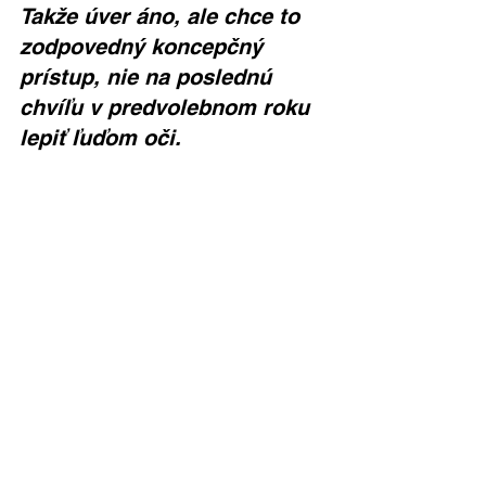
Takže úver áno, ale chce to 
zodpovedný koncepčný 
prístup, nie na poslednú 
chvíľu v predvolebnom roku 
lepiť ľuďom oči.
Zoznam rekonštrukcie za 1.600.000 
EUR:
- Ul. Andreja Sládkoviča – Jána 
Hollého – komunikácia v úseku od Ul. 
kpt. Nálepku po odbočku na Tržnicu
- Ul. tichá – komunikácia 
- Ul. vrbovská – cesta k Štátnemu 
majetku
- Ul. Dr. Vlada Clementisa – chodník 
obidva úseky 
- Ul. Pavla Horova – chodník obidva 
úseky 