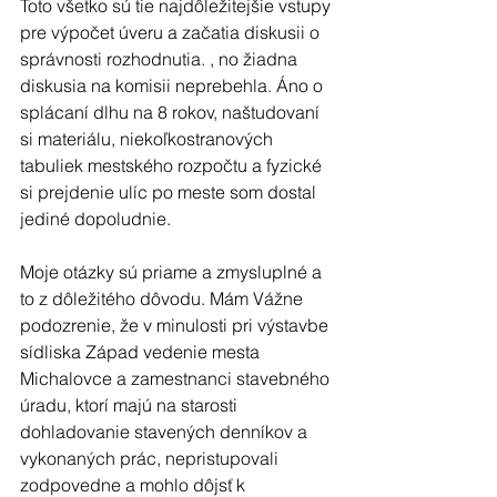
Toto všetko sú tie najdôležitejšie vstupy 
pre výpočet úveru a začatia diskusii o 
správnosti rozhodnutia. , no žiadna 
diskusia na komisii neprebehla. Áno o 
splácaní dlhu na 8 rokov, naštudovaní 
si materiálu, niekoľkostranových 
tabuliek mestského rozpočtu a fyzické 
si prejdenie ulíc po meste som dostal 
jediné dopoludnie. 
Moje otázky sú priame a zmysluplné a 
to z dôležitého dôvodu. Mám Vážne 
podozrenie, že v minulosti pri výstavbe 
sídliska Západ vedenie mesta 
Michalovce a zamestnanci stavebného 
úradu, ktorí majú na starosti 
dohladovanie stavených denníkov a 
vykonaných prác, nepristupovali 
zodpovedne a mohlo dôjsť k 