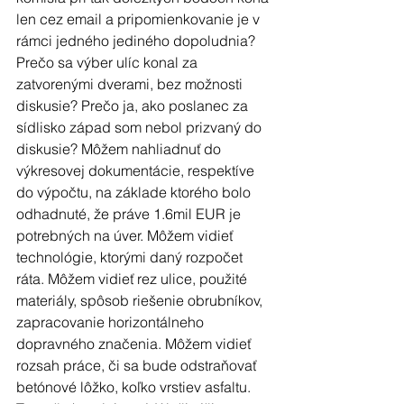
len cez email a pripomienkovanie je v 
rámci jedného jediného dopoludnia? 
Prečo sa výber ulíc konal za 
zatvorenými dverami, bez možnosti 
diskusie? Prečo ja, ako poslanec za 
sídlisko západ som nebol prizvaný do 
diskusie? Môžem nahliadnuť do 
výkresovej dokumentácie, respektíve 
do výpočtu, na základe ktorého bolo 
odhadnuté, že práve 1.6mil EUR je 
potrebných na úver. Môžem vidieť 
technológie, ktorými daný rozpočet 
ráta. Môžem vidieť rez ulice, použité 
materiály, spôsob riešenie obrubníkov, 
zapracovanie horizontálneho 
dopravného značenia. Môžem vidieť 
rozsah práce, či sa bude odstraňovať 
betónové lôžko, koľko vrstiev asfaltu. 