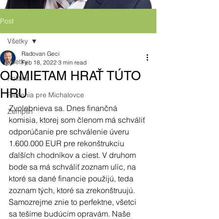
Post
Všetky
Radovan Geci
Všetky
Feb 18, 2022
3 min read
ODMIETAM HRAŤ TÚTO
Politika
HRU
Riešenia pre Michalovce
Zvolebnieva sa. Dnes finančná 
Zemplín
komisia, ktorej som členom má schváliť 
odporúčanie pre schválenie úveru 
1.600.000 EUR pre rekonštrukciu 
ďalších chodníkov a ciest. V druhom 
bode sa má schváliť zoznam ulíc, na 
ktoré sa dané financie použijú, teda 
zoznam tých, ktoré sa zrekonštruujú. 
Samozrejme znie to perfektne, všetci 
sa tešíme budúcim opravám. Naše 