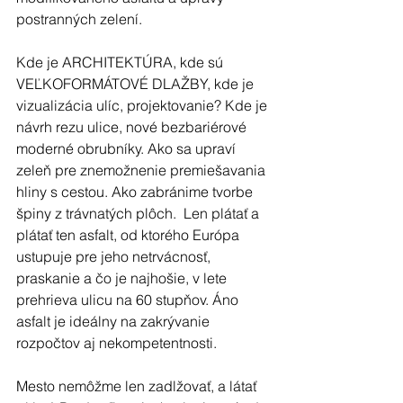
postranných zelení.
Kde je ARCHITEKTÚRA, kde sú 
VEĽKOFORMÁTOVÉ DLAŽBY, kde je 
vizualizácia ulíc, projektovanie? Kde je 
návrh rezu ulice, nové bezbariérové 
moderné obrubníky. Ako sa upraví 
zeleň pre znemožnenie premiešavania 
hliny s cestou. Ako zabránime tvorbe 
špiny z trávnatých plôch.  Len plátať a 
plátať ten asfalt, od ktorého Európa 
ustupuje pre jeho netrvácnosť, 
praskanie a čo je najhošie, v lete 
prehrieva ulicu na 60 stupňov. Áno 
asfalt je ideálny na zakrývanie 
rozpočtov aj nekompetentnosti. 
Mesto nemôžme len zadlžovať, a látať 