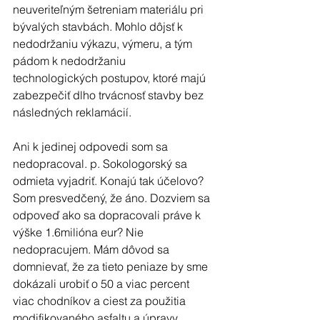
neuveriteľným šetreniam materiálu pri 
bývalých stavbách. Mohlo dôjsť k 
nedodržaniu výkazu, výmeru, a tým 
pádom k nedodržaniu 
technologických postupov, ktoré majú 
zabezpečiť dlho trvácnosť stavby bez 
následných reklamácií.
Ani k jedinej odpovedi som sa 
nedopracoval. p. Sokologorský sa 
odmieta vyjadriť. Konajú tak účelovo? 
Som presvedčený, že áno. Dozviem sa 
odpoveď ako sa dopracovali práve k 
výške 1.6milióna eur? Nie 
nedopracujem. Mám dôvod sa 
domnievať, že za tieto peniaze by sme 
dokázali urobiť o 50 a viac percent 
viac chodníkov a ciest za použitia 
modifikovaného asfaltu a úpravy 