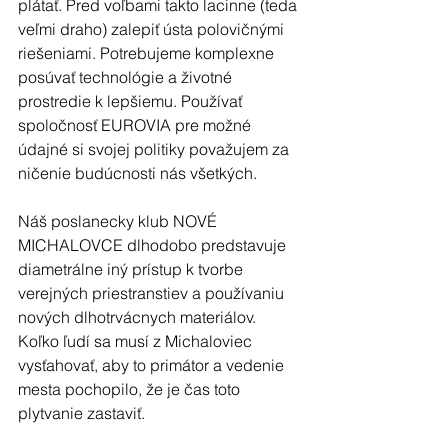
plátať. Pred voľbami takto lacinne (teda 
veľmi draho) zalepiť ústa polovičnými 
riešeniami. Potrebujeme komplexne 
posúvať technológie a životné 
prostredie k lepšiemu. Používať 
spoločnosť EUROVIA pre možné 
údajné si svojej politiky považujem za 
ničenie budúcnosti nás všetkých.
Náš poslanecky klub NOVÉ 
MICHALOVCE dlhodobo predstavuje 
diametrálne iný prístup k tvorbe 
verejných priestranstiev a používaniu 
nových dlhotrvácnych materiálov. 
Koľko ľudí sa musí z Michaloviec 
vysťahovať, aby to primátor a vedenie 
mesta pochopilo, že je čas toto 
plytvanie zastaviť.