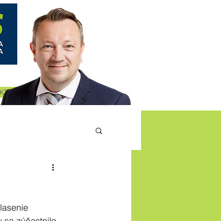
KT
lasenie 
 sa zúčastnilo 