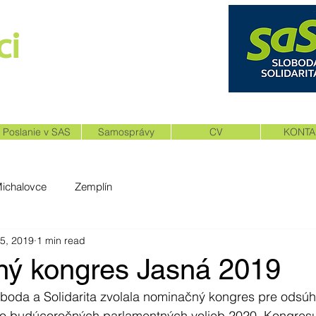
i​
NÉ SLOVENSKO
Poslanie v SAS
Samosprávy
CV
KONTA
Michalovce
Zemplín
 5, 2019
1 min read
ý kongres Jasná 2019
oboda a Solidarita zvolala nominačný kongres pre odsúh
 do budúcoročných parlamentných volieb 2020. Kongresu