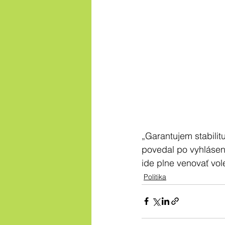
„Garantujem stabilit
povedal po vyhlásení
ide plne venovať vo
Politika