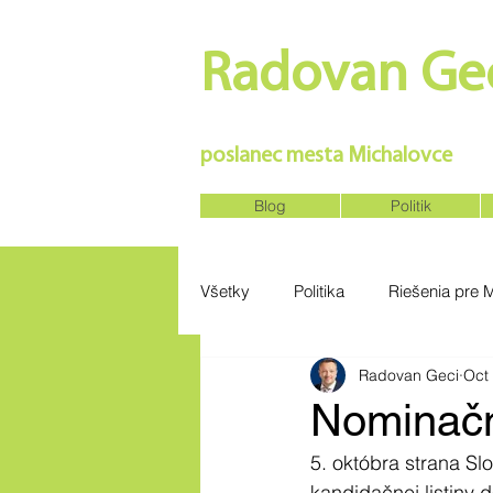
Radovan Gec
SILNÉ REGIÓNY VYTVORIA SIL
poslanec mesta Michalovce
Blog
Politik
Všetky
Politika
Riešenia pre 
Radovan Geci
Oct
Nominačn
5. októbra strana Sl
kandidačnej listiny